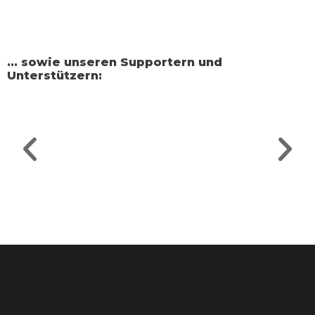
... sowie unseren Supportern und
Unterstützern:
V
N
o
ä
r
c